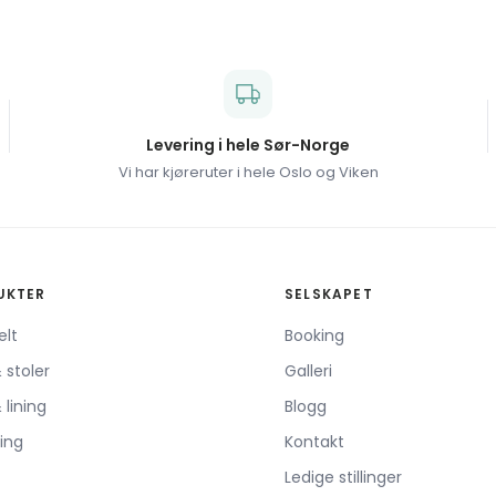
Levering i hele Sør-Norge
Vi har kjøreruter i hele Oslo og Viken
UKTER
SELSKAPET
elt
Booking
 stoler
Galleri
 lining
Blogg
ing
Kontakt
Ledige stillinger