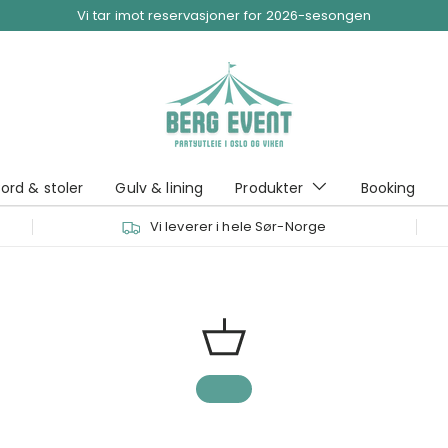
Vi tar imot reservasjoner for 2026-sesongen
ord & stoler
Gulv & lining
Produkter
Booking
Vi leverer i hele Sør-Norge