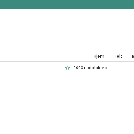
Hopp til innhold
Hjem
Telt
B
2000+ leietakere
:0,00 NOK