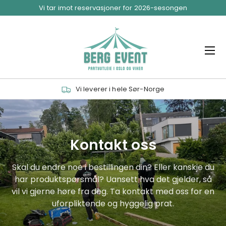
Vi tar imot reservasjoner for 2026-sesongen
Hopp til innhold
Meny
Vi leverer i hele Sør-Norge
Kontakt oss
Skal du endre noe i bestillingen din? Eller kanskje du
har produktspørsmål? Uansett hva det gjelder, så
vil vi gjerne høre fra deg. Ta kontakt med oss for en
uforpliktende og hyggelig prat.